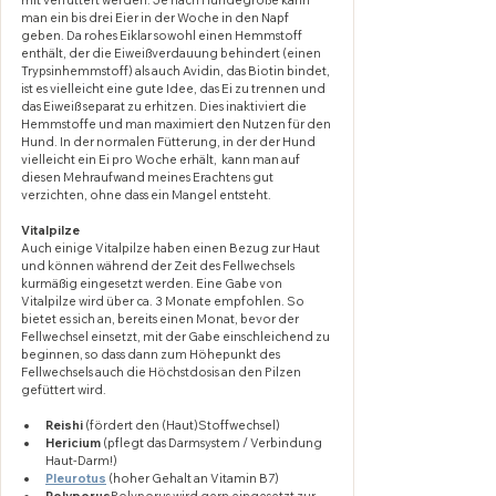
man ein bis drei Eier in der Woche in den Napf 
geben. Da rohes Eiklar sowohl einen Hemmstoff 
enthält, der die Eiweißverdauung behindert (einen 
Trypsinhemmstoff) als auch Avidin, das Biotin bindet, 
ist es vielleicht eine gute Idee, das Ei zu trennen und 
das Eiweiß separat zu erhitzen. Dies inaktiviert die 
Hemmstoffe und man maximiert den Nutzen für den 
Hund. In der normalen Fütterung, in der der Hund 
vielleicht ein Ei pro Woche erhält,  kann man auf 
diesen Mehraufwand meines Erachtens gut 
verzichten, ohne dass ein Mangel entsteht.
Vitalpilze
Auch einige Vitalpilze haben einen Bezug zur Haut 
und können während der Zeit des Fellwechsels 
kurmäßig eingesetzt werden. Eine Gabe von 
Vitalpilze wird über ca. 3 Monate empfohlen. So 
bietet es sich an, bereits einen Monat, bevor der 
Fellwechsel einsetzt, mit der Gabe einschleichend zu 
beginnen, so dass dann zum Höhepunkt des 
Fellwechsels auch die Höchstdosis an den Pilzen 
gefüttert wird.  
Reishi 
(fördert den (Haut)Stoffwechsel)
Hericium
 (pflegt das Darmsystem / Verbindung 
Haut-Darm!)
Pleurotus
(hoher Gehalt an Vitamin B7)
Polyporus
Polyporus wird gern eingesetzt zur 