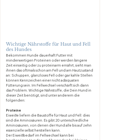
Wichtige Nährstoffe für Haut und Fell 
des Hundes
Bekommen Hunde dauerhaft Futter mit 
minderwertigen Proteinen oder werden längere 
Zeit einseitig oder zu proteinarm ernährt, sieht man 
ihnen das oftmals schon am Fell und am Hautzustand 
an: Schuppen, glanzloses Fell oder gar kahle Stellen 
können Kennzeichen einer nicht adäquaten 
Fütterung sein. Im Fellwechsel verschärft sich dann 
das Problem. Wichtige Nährstoffe, die Dein Hund in 
dieser Zeit benötigt, sind unter anderem die 
folgenden:
Proteine
Eiweiße liefern die Baustoffe für Haut und Fell: dies 
sind die Aminosäuren. Es gibt 20 unterschiedliche 
Aminosäuren, von denen der Hund alle bis auf zehn 
essenzielle selbst herstellen kann. 
Der Eiweißbedarf im Fellwechsel kann bei 