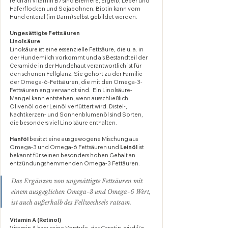
reich an Vitamin B7 sind Bierhefe, Eigelb, Leber und 
Haferflocken und Sojabohnen. Biotin kann vom 
Hund enteral (im Darm) selbst gebildet werden. 
Ungesättigte Fettsäuren
Linolsäure 
Linolsäure ist eine essenzielle Fettsäure, die u. a. in 
der Hundemilch vorkommt und als Bestandteil der 
Ceramide in der Hundehaut verantwortlich ist für 
den schönen Fellglanz. Sie gehört zu der Familie 
der Omega-6-Fettsäuren, die mit den Omega-3-
Fettsäuren eng verwandt sind.  Ein Linolsäure-
Mangel kann entstehen, wenn ausschließlich 
Olivenöl oder Leinöl verfüttert wird. Distel-, 
Nachtkerzen- und Sonnenblumenöl sind Sorten, 
die besonders viel Linolsäure enthalten.
Hanföl
 besitzt eine ausgewogene Mischung aus 
Omega-3 und Omega-6 Fettsäuren und 
Leinöl
 ist 
bekannt für seinen besonders hohen Gehalt an 
entzündungshemmenden Omega-3 Fettäuren. 
Das Ergänzen von ungesättigte Fettsäuren mit 
einem ausgeglichen Omega-3 und Omega-6 Wert, 
ist auch außerhalb des Fellwechsels ratsam.
Vitamin A (Retinol)
Vitamin A bzw. seine Vorstufe, das Carotin, wird für 