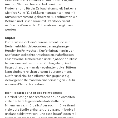
Auch im Stoffwechsel von Nukleinsäuren und 
Proteinen und für das Zellwachstum spielt Zink eine 
wichtige Rolle (1). Zink kann man auch sehr gut mit 
Nüssen (Paranüssen), gekochten Hülsenfrüchten wie 
Bohnen und Linsen sowie mit Haferflocken auf 
natürliche Weise in den Futterrationen ergänzent 
werden. 
Kupfer
Kupfer ist wie Zink ein Spurenelement und sein 
Bedarf erhöht sich besonders bei langhaarigen 
Hunden im Fellwechsel.  Kupfer bringt man in den 
Napf durch gekochte Artischocken, Haferflocken, 
Cashewkerne, Kichererbsen und Sojabohnen (diese 
haben einen extrem hohen Kupfergehalt). Auch 
Hagebutten, die man als Hagebuttenpulver füttern 
kann, sind sehr reich an diesem Spurenelement. 
Kupfer und Zink beeinflussen sich gegenseitig, 
deswegen sollte man von einer einseitigen Zufuhr 
nur eines Elements absehen.
Eier – ideal in der Zeit des Fellwechsels
Eier sind richtige Nährstoffbomben und enthalten 
viele der bereits genannten Nährstoffe und 
Mineralien v.a. im Eigelb. Aber auch  im Eiweiß sind 
viele gute Stoffe enthalten, die u.a. antimikrobiell 
und antioxidativ wirken,  und es sollte auf jeden Fall 
mit verfüttert werden. Je nach Hundegröße kann 