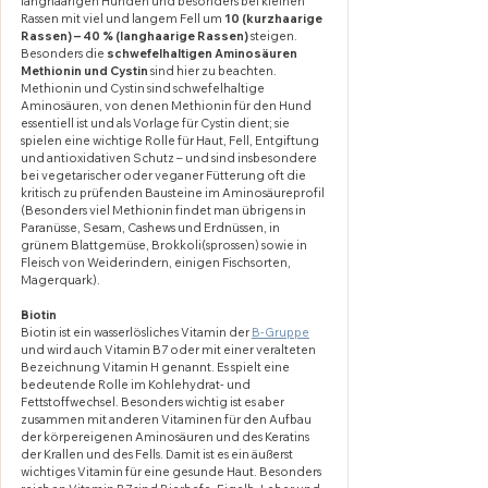
langhaarigen Hunden und besonders bei kleinen 
Rassen mit viel und langem Fell um 
10 (kurzhaarige 
Rassen) – 40 % (langhaarige Rassen)
 steigen. 
Besonders die 
schwefelhaltigen Aminosäuren 
Methionin und Cystin
 sind hier zu beachten. 
Methionin und Cystin sind schwefelhaltige 
Aminosäuren, von denen Methionin für den Hund 
essentiell ist und als Vorlage für Cystin dient; sie 
spielen eine wichtige Rolle für Haut, Fell, Entgiftung 
und antioxidativen Schutz – und sind insbesondere 
bei vegetarischer oder veganer Fütterung oft die 
kritisch zu prüfenden Bausteine im Aminosäureprofil 
(Besonders viel Methionin findet man übrigens in 
Paranüsse, Sesam, Cashews und Erdnüssen, in 
grünem Blattgemüse, Brokkoli(sprossen) sowie in 
Fleisch von Weiderindern, einigen Fischsorten, 
Magerquark).
Biotin
Biotin ist ein wasserlösliches Vitamin der 
B-Gruppe
und wird auch Vitamin B7 oder mit einer veralteten 
Bezeichnung Vitamin H genannt. Es spielt eine 
bedeutende Rolle im Kohlehydrat- und 
Fettstoffwechsel. Besonders wichtig ist es aber 
zusammen mit anderen Vitaminen für den Aufbau 
der körpereigenen Aminosäuren und des Keratins 
der Krallen und des Fells. Damit ist es ein äußerst 
wichtiges Vitamin für eine gesunde Haut. Besonders 