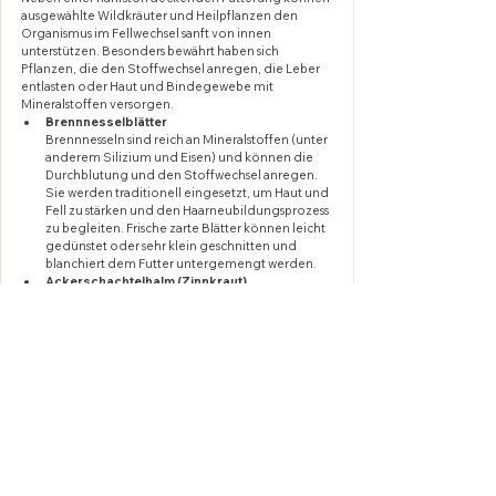
ausgewählte Wildkräuter und Heilpflanzen den 
Organismus im Fellwechsel sanft von innen 
unterstützen. Besonders bewährt haben sich 
Pflanzen, die den Stoffwechsel anregen, die Leber 
entlasten oder Haut und Bindegewebe mit 
Mineralstoffen versorgen.
Brennnesselblätter
Brennnesseln sind reich an Mineralstoffen (unter 
anderem Silizium und Eisen) und können die 
Durchblutung und den Stoffwechsel anregen. 
Sie werden traditionell eingesetzt, um Haut und 
Fell zu stärken und den Haarneubildungsprozess 
zu begleiten. Frische zarte Blätter können leicht 
gedünstet oder sehr klein geschnitten und 
blanchiert dem Futter untergemengt werden. 
Ackerschachtelhalm (Zinnkraut)
Ackerschachtelhalm enthält viel Kieselsäure, die 
für stabiles Bindegewebe, eine 
widerstandsfähige Haut und kräftiges Fell 
wichtig ist. Gerade im Fellwechsel wird er häufig 
kurweise ergänzend als Tee gegeben. Bei 
Nierenerkrankungen ist hier allerdings etwas 
Vorsicht geboten.
Löwenzahn (Blätter und Wurzel)
Löwenzahn unterstützt Leber und Galle und 
fördert so die Ausscheidung von 
Stoffwechselprodukten. Ein gut arbeitender 
Leberstoffwechsel kann den Körper im 