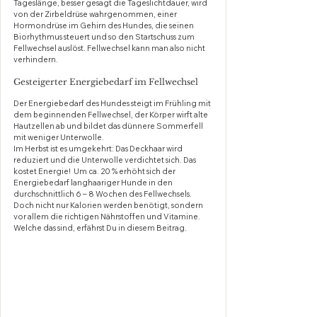
Tageslänge, besser gesagt die Tageslichtdauer, wird 
von der Zirbeldrüse wahrgenommen, einer 
Hormondrüse im Gehirn des Hundes, die seinen 
Biorhythmus steuert und so den Startschuss zum 
Fellwechsel auslöst. Fellwechsel kann man also nicht 
verhindern. 
Gesteigerter Energiebedarf im Fellwechsel
Der Energiebedarf des Hundes steigt im Frühling mit 
dem beginnenden Fellwechsel, der Körper wirft alte 
Hautzellen ab und bildet das dünnere Sommerfell 
mit weniger Unterwolle. 
Im Herbst ist es umgekehrt: Das Deckhaar wird 
reduziert und die Unterwolle verdichtet sich. Das 
kostet Energie!  Um ca. 20 % erhöht sich der 
Energiebedarf langhaariger Hunde in den 
durchschnittlich 6 – 8 Wochen des Fellwechsels. 
Doch nicht nur Kalorien werden benötigt, sondern 
vor allem die richtigen Nährstoffen und Vitamine. 
Welche das sind, erfährst Du in diesem Beitrag.