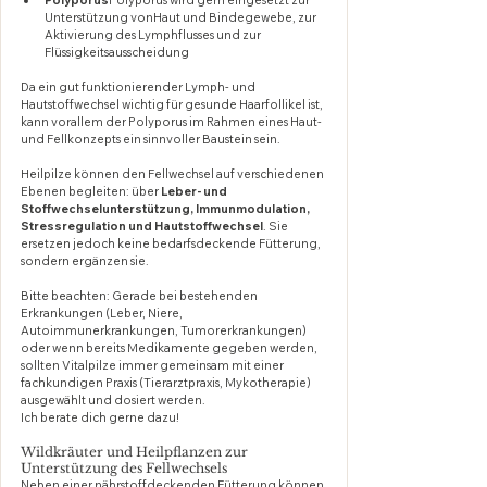
Unterstützung vonHaut und Bindegewebe, zur 
Aktivierung des Lymphflusses und zur 
Flüssigkeitsausscheidung
Da ein gut funktionierender Lymph- und 
Hautstoffwechsel wichtig für gesunde Haarfollikel ist, 
kann vorallem der Polyporus im Rahmen eines Haut- 
und Fellkonzepts ein sinnvoller Baustein sein.
Heilpilze können den Fellwechsel auf verschiedenen 
Ebenen begleiten: über 
Leber- und 
Stoffwechselunterstützung, Immunmodulation, 
Stressregulation und Hautstoffwechsel
. Sie 
ersetzen jedoch keine bedarfsdeckende Fütterung, 
sondern ergänzen sie.
Bitte beachten: Gerade bei bestehenden 
Erkrankungen (Leber, Niere, 
Autoimmunerkrankungen, Tumorerkrankungen) 
oder wenn bereits Medikamente gegeben werden, 
sollten Vitalpilze immer gemeinsam mit einer 
fachkundigen Praxis (Tierarztpraxis, Mykotherapie) 
ausgewählt und dosiert werden.
Ich berate dich gerne dazu!
Wildkräuter und Heilpflanzen zur 
Unterstützung des Fellwechsels
Neben einer nährstoffdeckenden Fütterung können 