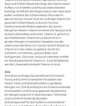
Haut und Schleimhäute benötigt. Das Vitamin ist am 
Aufbau von Eiweißen und Mucopolysacchariden 
beteiligt: Es hilft bei der Regeneration der  Haut nach 
außen und baut die Schleimhäute (Mucosa) im 
ganzen Körper mit auf. Es ist ein wichtiges Vitamin für 
gesunde Schleimhäute und somit  für eine 
funktionierende Infektionsabwehr. Bei einem 
Mangel an diesem Vitamin trocknet die Haut aus und 
sie kann übermäßig verhornen. Vitamin A gehört zu 
den fettlöslichen Vitaminen und kommt in in 
großen Mengen in tierischen Geweben wie der 
Leber sowie der Niere vor. Carotin wird im Körper zu 
Vitamin A in der Leber umgebaut. Durch ein 
Zufüttern von Möhren, grünem Blatt- und 
Kohlgemüse, Chicoree  und auch Lebertran enthält 
ein Hund ausreichend Vitamin A.  Auch Wildkräuter 
wie der Löwenzahn sind sehr Vitamin A-reich.
Zink
Zink ist ein wichtiges Spurenelement für Deinen 
Hund und kommt in tierischen Produkten wie 
Fleisch, Fisch und Meeresfrüchten in größeren 
Mengen vor. Zink ist wichtig für ein funktionierendes 
Immunsystem und für eine gesunde Hautbarriere. 
Ein Mangel zeigt sich in Hautrötungen, Fellverlust 
und in schlecht heilende Wunden.
Zink ist essenziell für die Funktion verschiedener 
Hormone und ist Bestandteil zahlreicher Enzyme. 