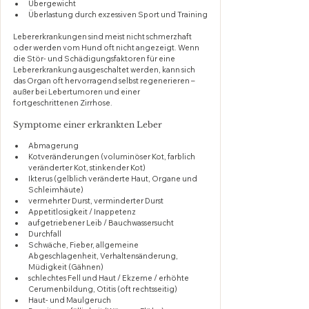
Übergewicht
Überlastung durch exzessiven Sport und Training
Lebererkrankungen sind meist nicht schmerzhaft 
oder werden vom Hund oft nicht angezeigt. Wenn 
die Stör- und Schädigungsfaktoren für eine 
Lebererkrankung ausgeschaltet werden, kann sich 
das Organ oft hervorragend selbst regenerieren – 
außer bei Lebertumoren und einer 
fortgeschrittenen Zirrhose.
Symptome einer erkrankten Leber
Abmagerung
Kotveränderungen (voluminöser Kot, farblich 
veränderter Kot, stinkender Kot)
Ikterus (gelblich veränderte Haut, Organe und 
Schleimhäute)
vermehrter Durst, verminderter Durst
Appetitlosigkeit / Inappetenz
aufgetriebener Leib / Bauchwassersucht
Durchfall
Schwäche, Fieber, allgemeine 
Abgeschlagenheit, Verhaltensänderung, 
Müdigkeit (Gähnen)
schlechtes Fell und Haut / Ekzeme / erhöhte 
Cerumenbildung, Otitis (oft rechtsseitig)
Haut- und Maulgeruch