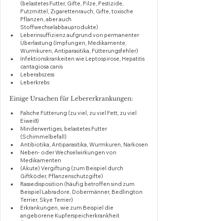
(belastetes Futter, Gifte, Pilze, Pestizide, 
Putzmittel, Zigarettenrauch, Gifte, toxische 
Pflanzen, aber auch 
Stoffwechselabbauprodukte)
Leberinsuffizienz aufgrund von permanenter 
Überlastung (Impfungen, Medikamente, 
Wurmkuren, Antiparasitika, Fütterungsfehler)
Infektionskrankeiten wie Leptospirose, Hepatitis 
cantagiosa canis
Leberabszess
Leberkrebs
Einige Ursachen für Lebererkrankungen:
Falsche Fütterung (zu viel, zu viel Fett, zu viel 
Eiweiß)
Minderwertiges, belastetes Futter 
(Schimmelbefall)
Antibiotika, Antiparasitika, Wurmkuren, Narkosen
Neben- oder Wechselwirkungen von 
Medikamenten
(Akute) Vergiftung (zum Beispiel durch 
Giftköder, Pflanzenschutzgifte)
Rassedisposition (häufig betroffen sind zum 
Beispiel Labradore, Dobermänner, Bedlington 
Terrier, Skye Terrier)
Erkrankungen, wie zum Beispiel die 
angeborene Kupferspeicherkrankheit