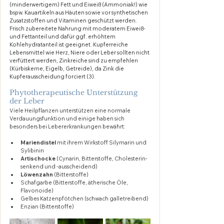
(minderwertigem) Fett und Eiweiß (Ammoniak!) wie 
bspw. Kauartikeln aus Häuten sowie vor synthetischen 
Zusatzstoffen und Vitaminen geschützt werden. 
Frisch zubereitete Nahrung mit moderatem Eiweiß- 
und Fettanteil und dafür ggf. erhöhtem 
Kohlehydratanteil ist geeignet. Kupferreiche 
Lebensmittel wie Herz, Niere oder Leber sollten nicht 
verfüttert werden, Zinkreiche sind zu empfehlen 
(Kürbiskerne, Eigelb, Getreide), da Zink die 
Kupferausscheidung forciert (3). 
Phytotherapeutische Unterstützung 
der Leber
Viele Heilpflanzen unterstützen eine normale 
Verdauungsfunktion und einige haben sich 
besonders bei Lebererkrankungen bewährt:
Mariendistel
 mit ihrem Wirkstoff Silymarin und 
Sylibinin
Artischocke
 (Cynarin, Bitterstoffe, Cholesterin-
senkend und -ausscheidend)
Löwenzahn
 (Bitterstoffe)
Schafgarbe (Bitterstoffe, ätherische Öle, 
Flavonoide)
Gelbes Katzenpfötchen (schwach galletreibend)
Enzian (Bitterstoffe)