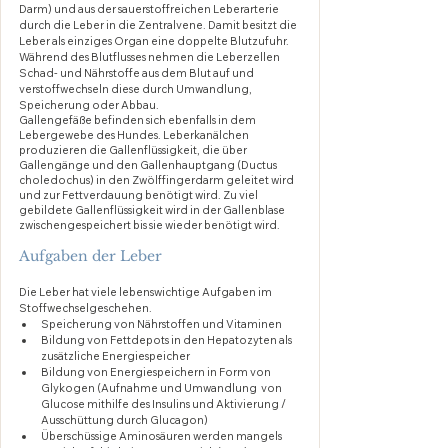
Darm) und aus der sauerstoffreichen Leberarterie 
durch die Leber in die Zentralvene. Damit besitzt die 
Leber als einziges Organ eine doppelte Blutzufuhr. 
Während des Blutflusses nehmen die Leberzellen 
Schad- und Nährstoffe aus dem Blut auf und 
verstoffwechseln diese durch Umwandlung, 
Speicherung oder Abbau.
Gallengefäße befinden sich ebenfalls in dem 
Lebergewebe des Hundes. Leberkanälchen 
produzieren die Gallenflüssigkeit, die über 
Gallengänge und den Gallenhauptgang (Ductus 
choledochus) in den Zwölffingerdarm geleitet wird 
und zur Fettverdauung benötigt wird. Zu viel 
gebildete Gallenflüssigkeit wird in der Gallenblase 
zwischengespeichert bis sie wieder benötigt wird.
Aufgaben der Leber
Die Leber hat viele lebenswichtige Aufgaben im 
Stoffwechselgeschehen. 
Speicherung von Nährstoffen und Vitaminen
Bildung von Fettdepots in den Hepatozyten als 
zusätzliche Energiespeicher
Bildung von Energiespeichern in Form von 
Glykogen (Aufnahme und Umwandlung  von 
Glucose mithilfe des Insulins und Aktivierung / 
Ausschüttung durch Glucagon) 
Überschüssige Aminosäuren werden mangels 