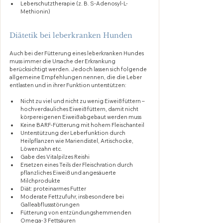
Leberschutztherapie (z. B. S-Adenosyl-L-
Methionin)
Diätetik bei leberkranken Hunden
Auch bei der Fütterung eines leberkranken Hundes 
muss immer die Ursache der Erkrankung 
berücksichtigt werden. Jedoch lassen sich folgende 
allgemeine Empfehlungen nennen, die die Leber 
entlasten und in ihrer Funktion unterstützen:
Nicht zu viel und nicht zu wenig Eiweiß füttern – 
hochverdauliches Eiweiß füttern, damit nicht 
körpereigenen Eiweiß abgebaut werden muss 
Keine BARF-Fütterung mit hohem Fleischanteil
Unterstützung der Leberfunktion durch 
Heilpflanzen wie Mariendistel, Artischocke, 
Löwenzahn etc.
Gabe des Vitalpilzes Reishi
Ersetzen eines Teils der Fleischration durch 
pflanzliches Eiweiß und angesäuerte 
Milchprodukte
Diät: proteinarmes Futter
Moderate Fettzufuhr, insbesondere bei 
Galleabflussstörungen
Fütterung von entzündungshemmenden 
Omega-3 Fettsäuren