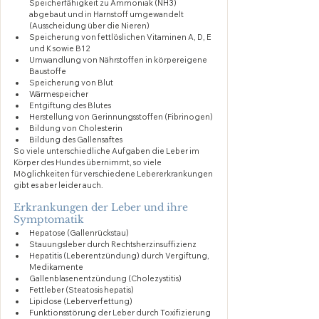
Speicherfähigkeit zu Ammoniak (NH3) 
abgebaut und in Harnstoff umgewandelt 
(Ausscheidung über die Nieren)
Speicherung von fettlöslichen Vitaminen A, D, E 
und K sowie B12
Umwandlung von Nährstoffen in körpereigene 
Baustoffe
Speicherung von Blut
Wärmespeicher
Entgiftung des Blutes
Herstellung von Gerinnungsstoffen (Fibrinogen)
Bildung von Cholesterin
Bildung des Gallensaftes
So viele unterschiedliche Aufgaben die Leber im 
Körper des Hundes übernimmt, so viele 
Möglichkeiten für verschiedene Lebererkrankungen 
gibt es aber leider auch.
Erkrankungen der Leber und ihre 
Symptomatik
Hepatose (Gallenrückstau)
Stauungsleber durch Rechtsherzinsuffizienz
Hepatitis (Leberentzündung) durch Vergiftung, 
Medikamente
Gallenblasenentzündung (Cholezystitis)
Fettleber (Steatosis hepatis)
Lipidose (Leberverfettung)
Funktionsstörung der Leber durch Toxifizierung 