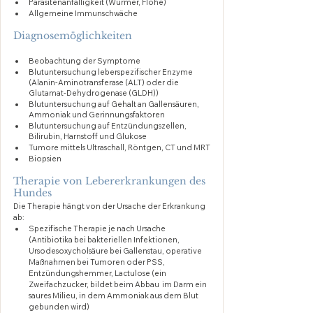
Parasitenanfälligkeit (Würmer, Flöhe)
Allgemeine Immunschwäche
Diagnosemöglichkeiten
Beobachtung der Symptome
Blutuntersuchung leberspezifischer Enzyme 
(Alanin-Aminotransferase (ALT) oder die 
Glutamat-Dehydrogenase (GLDH))
Blutuntersuchung auf Gehalt an Gallensäuren, 
Ammoniak und Gerinnungsfaktoren
Blutuntersuchung auf Entzündungszellen, 
Bilirubin, Harnstoff und Glukose
Tumore mittels Ultraschall, Röntgen, CT und MRT
Biopsien
Therapie von Lebererkrankungen des 
Hundes
Die Therapie hängt von der Ursache der Erkrankung 
ab:
Spezifische Therapie je nach Ursache 
(Antibiotika bei bakteriellen Infektionen, 
Ursodesoxycholsäure bei Gallenstau, operative 
Maßnahmen bei Tumoren oder PSS, 
Entzündungshemmer, Lactulose (ein 
Zweifachzucker, bildet beim Abbau  im Darm ein 
saures Milieu, in dem Ammoniak aus dem Blut 
gebunden wird)