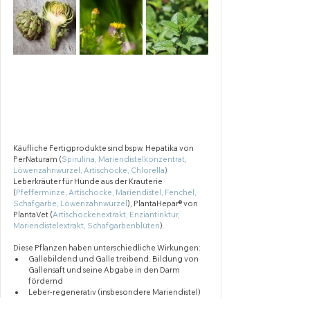
Käufliche Fertigprodukte sind bspw. Hepatika von 
PerNaturam (
Spirulina, Mariendistelkonzentrat, 
Löwenzahnwurzel, Artischocke, Chlorella
) 
Leberkräuter für Hunde aus der Krauterie 
(
Pfefferminze, Artischocke, Mariendistel, Fenchel, 
Schafgarbe, Löwenzahnwurzel
)
, PlantaHepar® von 
PlantaVet (
Artischockenextrakt, Enziantinktur, 
Mariendistelextrakt, Schafgarbenblüten
).
Diese Pflanzen haben unterschiedliche Wirkungen:
Gallebildend und Galle treibend. Bildung von 
Gallensaft und seine Abgabe in den Darm 
fördernd
Leber-regenerativ (insbesondere Mariendistel)
Entkrampfend auf die Gallenwege 