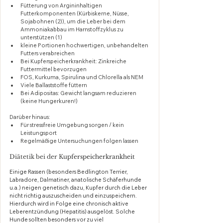
Fütterung von Argininhaltigen 
Futterkomponenten (Kürbiskerne, Nüsse, 
Sojabohnen (2)), um die Leber bei dem 
Ammoniakabbau im Harnstoffzyklus zu 
unterstützen (1) 
kleine Portionen hochwertigen, unbehandelten 
Futters verabreichen
Bei Kupferspeicherkrankheit: Zinkreiche 
Futtermittel bevorzugen
FOS, Kurkuma, Spirulina und Chlorella als NEM
Viele Ballaststoffe füttern
Bei Adipositas: Gewicht langsam reduzieren 
(keine Hungerkuren!)
Darüber hinaus: 
Für stressfreie Umgebung sorgen / kein 
Leistungsport 
Regelmäßige Untersuchungen folgen lassen
Diätetik bei der Ku
pferspeicherkrankheit
Einige Rassen (besonders Bedlington Terrier, 
Labradore, Dalmatiner, anatolische Schäferhunde 
u.a.) neigen genetisch dazu, Kupfer durch die Leber 
nicht richtig auszuscheiden und einzuspeichern. 
Hierdurch wird in Folge eine chronisch aktive 
Leberentzündung (Hepatitis) ausgelöst. Solche 
Hunde sollten besonders vor zu viel 