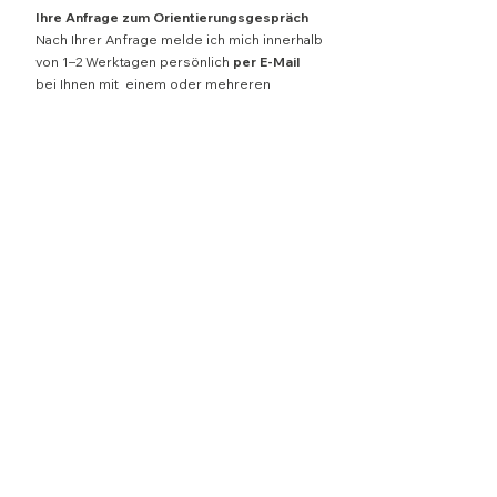
Ihre Anfrage zum Orientierungsgespräch
Nach Ihrer Anfrage melde ich mich innerhalb
von 1–2 Werktagen persönlich
per E-Mail
bei Ihnen mit einem oder mehreren
Terminvorschläge (Bitte schauen Sie auch in
Ihrem Spam-Ordner nach). Das
Orientierungsgespräch wird im Voraus
berechnet und bezahlt. Wenn Sie sich für
einen Termin entschieden haben, teilen Sie
mir bitte falls noch nicht geschehen, Ihre
Rechnungsanschrift mit. Nach
Zahlungseingang bestätige ich Ihren Termin
verbindlich und rufe Sie zum vereinbarten
Zeitpunkt an.
Ihre Anfrage zur Ernährungsberatung
Nach Ihrer Anfrage melde ich mich innerhalb
von 1–2 Werktagen persönlich
per E-Mail
bei Ihnen mit einem oder mehreren
Terminvorschläge (Bitte schauen Sie auch in
Ihrem Spam-Ordner nach). In einem kurzen
Telefonat besprechen wir zunächst Ihr